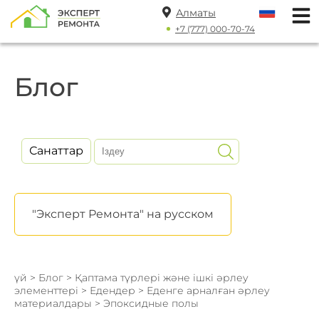
Алматы
+7 (777) 000-70-74
Блог
Санаттар
"Эксперт Ремонта" на русском
үй
>
Блог
>
Қаптама түрлері және ішкі әрлеу
элементтері
>
Едендер
>
Еденге арналған әрлеу
материалдары
> Эпоксидные полы