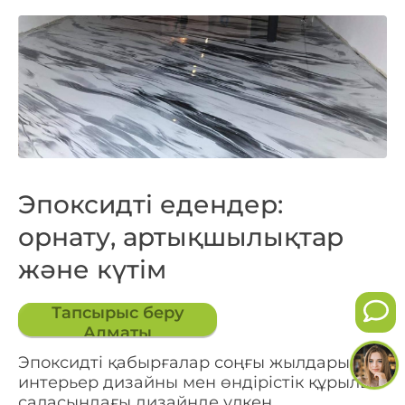
Эпоксидті едендер:
орнату, артықшылықтар
және күтім
Тапсырыс беру
Алматы
Эпоксидті қабырғалар соңғы жылдары
интерьер дизайны мен өндірістік құрылыс
саласындағы дизайнде үлкен