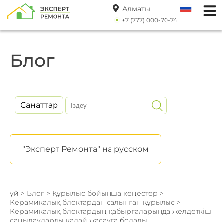
Алматы
+7 (777) 000-70-74
Блог
Санаттар
"Эксперт Ремонта" на русском
үй
>
Блог
>
Құрылыс бойынша кеңестер
>
Керамикалық блоктардан салынған құрылыс
>
Керамикалық блоктардың қабырғаларында желдеткіш
саңылауларды қалай жасауға болады