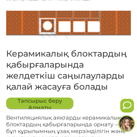
Керамикалық блоктардың
қабырғаларында
желдеткіш саңылауларды
қалай жасауға болады
Тапсырыс беру
Алматы
Вентиляциялық аяқтарды керамикалық
блоктардың қабырғаларында орнату —
бұл құрылымның ұзақ мерзімділігін және