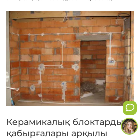
Керамикалық блоктардың
қабырғалары арқылы