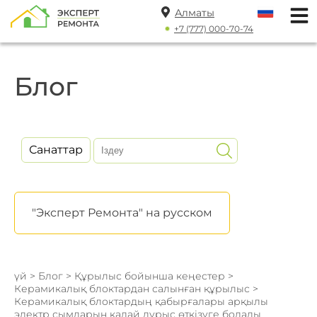
Алматы
+7 (777) 000-70-74
Блог
Санаттар
"Эксперт Ремонта" на русском
үй
>
Блог
>
Құрылыс бойынша кеңестер
>
Керамикалық блоктардан салынған құрылыс
>
Керамикалық блоктардың қабырғалары арқылы
электр сымдарын қалай дұрыс өткізуге болады