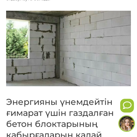
Энергияны үнемдейтін
ғимарат үшін газдалған
бетон блоктарының
қабырғаларын қалай