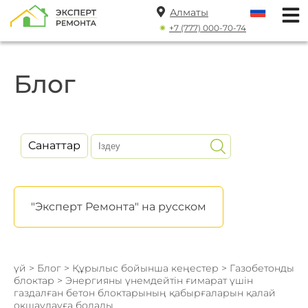
Алматы
+7 (777) 000-70-74
Блог
Санаттар
"Эксперт Ремонта" на русском
үй
>
Блог
>
Құрылыс бойынша кеңестер
>
Газобетонды
блоктар
> Энергияны үнемдейтін ғимарат үшін
газдалған бетон блоктарының қабырғаларын қалай
оқшаулауға болады