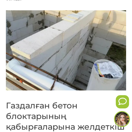
Газдалған бетон
блоктарының
қабырғаларына желдеткіш