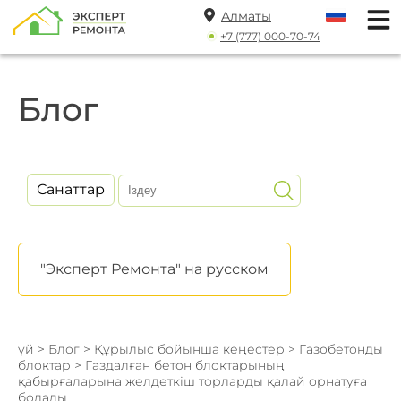
Алматы
+7 (777) 000-70-74
Блог
Санаттар
"Эксперт Ремонта" на русском
үй
>
Блог
>
Құрылыс бойынша кеңестер
>
Газобетонды
блоктар
> Газдалған бетон блоктарының
қабырғаларына желдеткіш торларды қалай орнатуға
болады