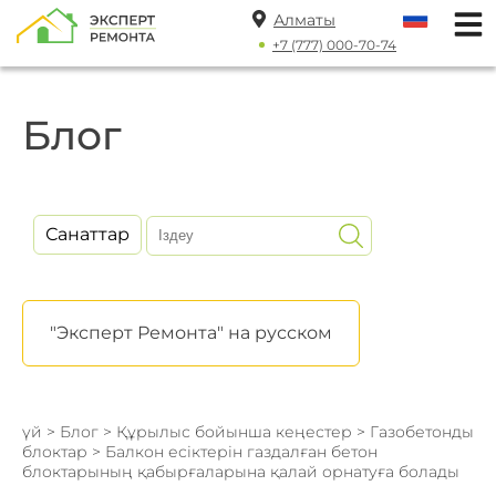
Алматы
+7 (777) 000-70-74
Блог
Санаттар
"Эксперт Ремонта" на русском
үй
>
Блог
>
Құрылыс бойынша кеңестер
>
Газобетонды
блоктар
> Балкон есіктерін газдалған бетон
блоктарының қабырғаларына қалай орнатуға болады