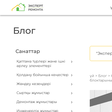
Блог
Санаттар
"Экспер
Қаптама түрлері және ішкі
әрлеу элементтері
Қолдану бойынша кеңестер
үй
>
Блог
>
блоктарыны
Жөндеу кезеңдері
Сыртқы жұмыстар
Демонтаж жұмыстары
Инженерлік жұмыстар