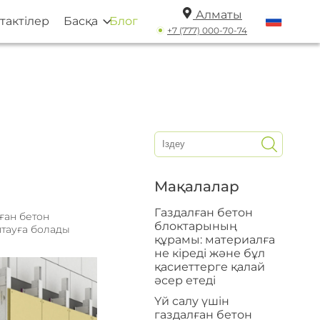
Алматы
тактілер
Басқа
Блог
+7 (777) 000-70-74
Мақалалар
Газдалған бетон
ған бетон
блоктарының
тауға болады
құрамы: материалға
не кіреді және бұл
қасиеттерге қалай
әсер етеді
Үй салу үшін
газдалған бетон