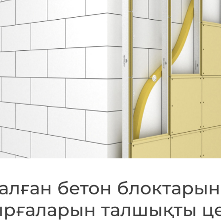
алған бетон блоктары
ырғаларын талшықты ц