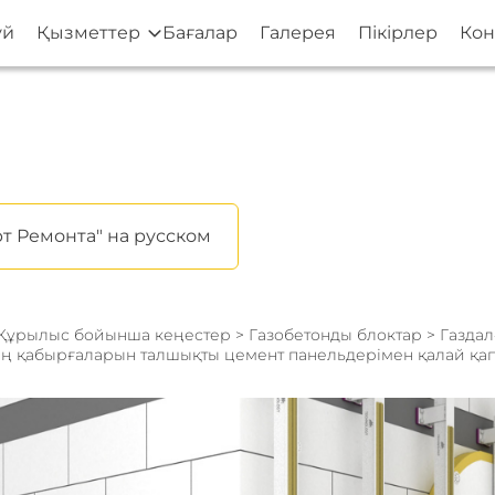
үй
Қызметтер
Бағалар
Галерея
Пікірлер
Кон
т Ремонта" на русском
Құрылыс бойынша кеңестер
>
Газобетонды блоктар
> Газдал
ң қабырғаларын талшықты цемент панельдерімен қалай қап