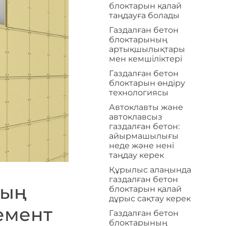
блоктарын қалай
таңдауға болады
Газдалған бетон
блоктарының
артықшылықтары
мен кемшіліктері
Газдалған бетон
блоктарын өндіру
технологиясы
Автоклавты және
автоклавсыз
газдалған бетон:
айырмашылығы
неде және нені
таңдау керек
Құрылыс алаңында
газдалған бетон
ның
блоктарын қалай
дұрыс сақтау керек
емент
Газдалған бетон
блоктарының