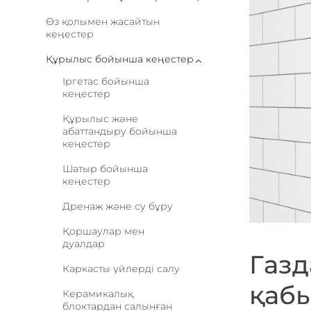
Өз қолымен жасайтын
кеңестер
Құрылыс бойынша кеңестер
Іргетас бойынша
кеңестер
Құрылыс және
абаттандыру бойынша
кеңестер
Шатыр бойынша
кеңестер
Дренаж және су бұру
Қоршаулар мен
дуалдар
Газд
Каркасты үйлерді салу
қаб
Керамикалық
блоктардан салынған