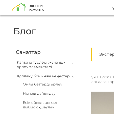
Блог
Санаттар
"Экспер
Қаптама түрлері және ішкі
әрлеу элементтері
Қолдану бойынша кеңестер
үй
>
Блог
>
арналған әр
Оңғы беттерді әрлеу
Негізді дайындау
Есік ойықтары мен
дыбыс оқшаулау