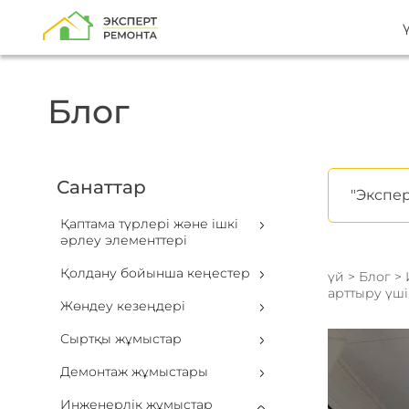
Блог
Санаттар
"Экспер
Қаптама түрлері және ішкі
әрлеу элементтері
Қолдану бойынша кеңестер
үй
>
Блог
>
арттыру үш
Жөндеу кезеңдері
Сыртқы жұмыстар
Демонтаж жұмыстары
Инженерлік жұмыстар