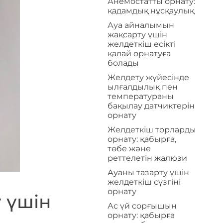
Анемостатты орнату:
қадамдық нұсқаулық
Ауа айналымын
жақсарту үшін
желдеткіш есікті
қалай орнатуға
болады
Желдету жүйесінде
ылғалдылық пен
температураны
бақылау датчиктерін
орнату
Желдеткіш торларды
орнату: қабырға,
төбе және
реттелетін жалюзи
Ауаны тазарту үшін
желдеткіш сүзгіні
орнату
у үшін
Ас үй сорғышын
орнату: қабырға