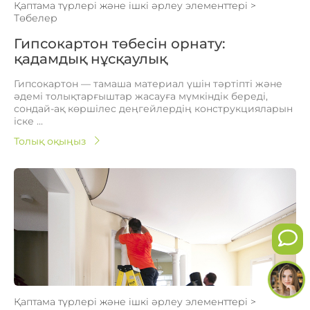
Қаптама түрлері және ішкі әрлеу элементтері
>
Төбелер
Гипсокартон төбесін орнату:
қадамдық нұсқаулық
Гипсокартон — тамаша материал үшін тәртіпті және
әдемі толықтарғыштар жасауға мүмкіндік береді,
сондай-ақ көршілес деңгейлердің конструкцияларын
іске ...
Толық оқыңыз
Қаптама түрлері және ішкі әрлеу элементтері
>