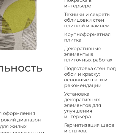
Покраска в
интерьере
Техники и секреты
облицовки стен
плиткой и камнем
Крупноформатная
плитка
Декоративные
элементы в
плиточных работах
льность
Подготовка стен под
обои и краску:
основные шаги и
рекомендации
Установка
декоративных
элементов для
улучшения
ля оформления
интерьера
широкий диапазон
Герметизация швов
 для жилых
и стыков:
своим уникальным