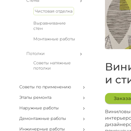
Стены
Чистовая отделка
Выравнивание
стен
Монтажные работы
Потолки
Советы натяжные
Вини
потолки
и ст
Советы по применению
Этапы ремонта
Заказа
Наружные работы
Виниловые
интерьеро
Демонтажные работы
дизайнерс
Инжинерные работы
помещений