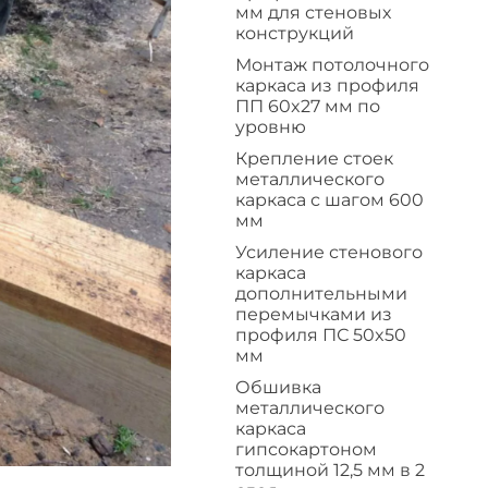
мм для стеновых
конструкций
Монтаж потолочного
каркаса из профиля
ПП 60x27 мм по
уровню
Крепление стоек
металлического
каркаса с шагом 600
мм
Усиление стенового
каркаса
дополнительными
перемычками из
профиля ПС 50x50
мм
Обшивка
металлического
каркаса
гипсокартоном
толщиной 12,5 мм в 2