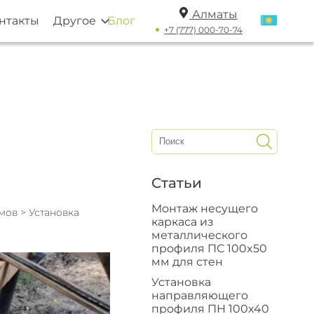
Алматы
нтакты
Другое
Блог
+7 (777) 000-70-74
Статьи
Монтаж несущего
омов
> Установка
каркаса из
металлического
профиля ПС 100x50
мм для стен
Установка
направляющего
профиля ПН 100x40