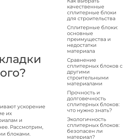
Как выбрать
качественные
сплитерные блоки
для строительства
Сплитерные блоки:
основные
преимущества и
недостатки
материала
кладки
Сравнение
сплитерных блоков с
вого?
другими
строительными
материалами
Прочность и
долговечность
сплитерных блоков:
чивают ускорение
что нужно знать?
е их
Экологичность
риалам и
сплитерных блоков:
ее. Рассмотрим,
безопасен ли
ми блоками.
материал?