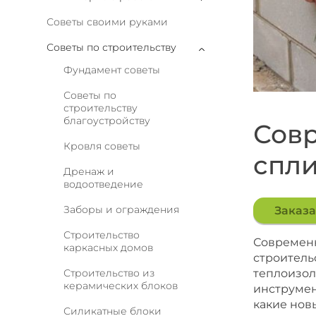
Советы своими руками
Советы по строительству
Фундамент советы
Советы по
строительству
благоустройству
Совр
Кровля советы
спли
Дренаж и
водоотведение
Заборы и ограждения
Заказа
Строительство
Современн
каркасных домов
строитель
Строительство из
теплоизол
керамических блоков
инструмен
какие нов
Силикатные блоки