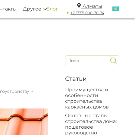
Алматы
нтакты
Другое
Блог
+7 (777) 000-70-74
Статьи
Преимущества и
агоустройству
>
особенности
строительства
каркасных домов
Основные этапы
строительства дома:
пошаговое
руководство