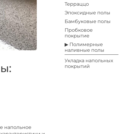
Терраццо
Эпоксидные полы
Бамбуковые полы
Пробковое
покрытие
▶ Полимерные
наливные полы
Укладка напольных
ы:
покрытий
м
е напольное
 характеристики и