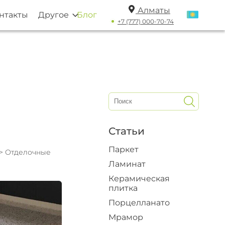
Алматы
нтакты
Другое
Блог
+7 (777) 000-70-74
Статьи
Паркет
>
Отделочные
Ламинат
Керамическая
плитка
Порцелланато
Мрамор