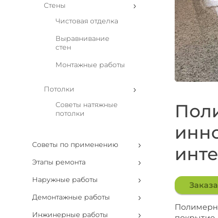
Стены
Чистовая отделка
Выравнивание
стен
Монтажные работы
Потолки
Советы натяжные
Пол
потолки
инно
Советы по применению
инт
Этапы ремонта
Наружные работы
Заказа
Демонтажные работы
Полимерны
Инжинерные работы
покрытие,