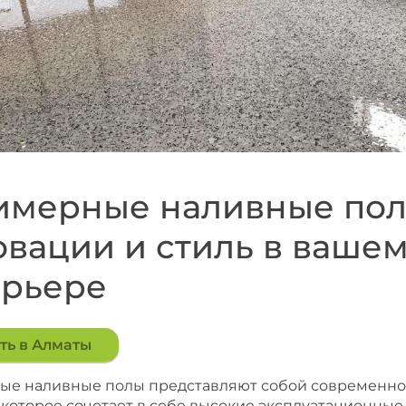
имерные наливные пол
вации и стиль в ваше
ерьере
ть в Алматы
е наливные полы представляют собой современно
 которое сочетает в себе высокие эксплуатационные