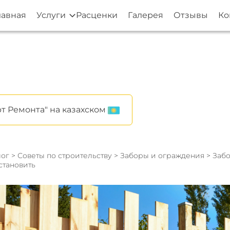
лавная
Услуги
Расценки
Галерея
Отзывы
Ко
т Ремонта" на казахском
ог
>
Советы по строительству
>
Заборы и ограждения
> Забо
становить