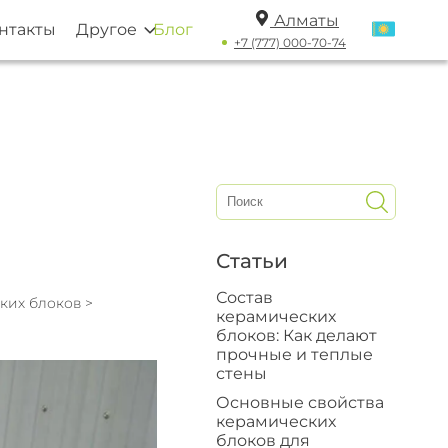
Алматы
нтакты
Другое
Блог
+7 (777) 000-70-74
Статьи
Состав
ских блоков
>
керамических
блоков: Как делают
прочные и теплые
стены
Основные свойства
керамических
блоков для