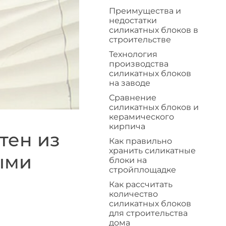
Преимущества и
недостатки
силикатных блоков в
строительстве
Технология
производства
силикатных блоков
на заводе
Сравнение
силикатных блоков и
керамического
кирпича
тен из
Как правильно
хранить силикатные
ыми
блоки на
стройплощадке
Как рассчитать
количество
силикатных блоков
для строительства
дома