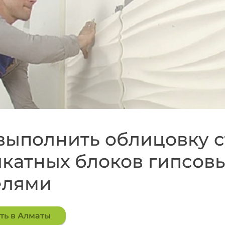
выполнить облицовку с
катных блоков гипсов
елями
ть в Алматы