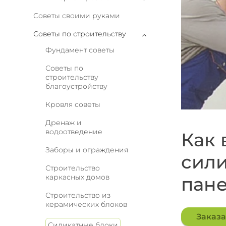
Советы своими руками
Советы по строительству
Фундамент советы
Советы по
строительству
благоустройству
Кровля советы
Дренаж и
водоотведение
Как 
Заборы и ограждения
сили
Строительство
каркасных домов
пан
Строительство из
керамических блоков
Заказа
Силикатные блоки