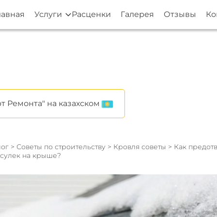
лавная
Услуги
Расценки
Галерея
Отзывы
Ко
т Ремонта" на казахском
ог
>
Советы по строительству
>
Кровля советы
> Как предот
осулек на крыше?