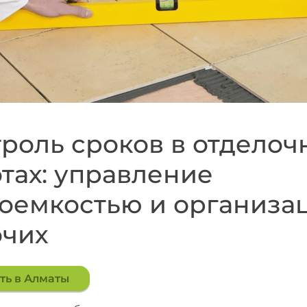
роль сроков в отделоч
тах: управление
оемкостью и организа
очих
ть в Алматы