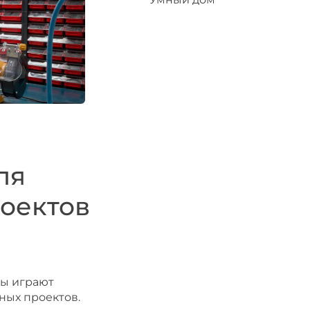
ля
оектов
лы играют
ных проектов.