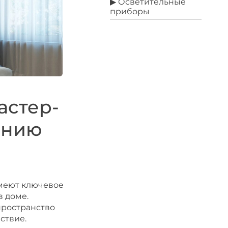
▶ Осветительные
приборы
астер-
ению
меют ключевое
 доме.
пространство
ствие.