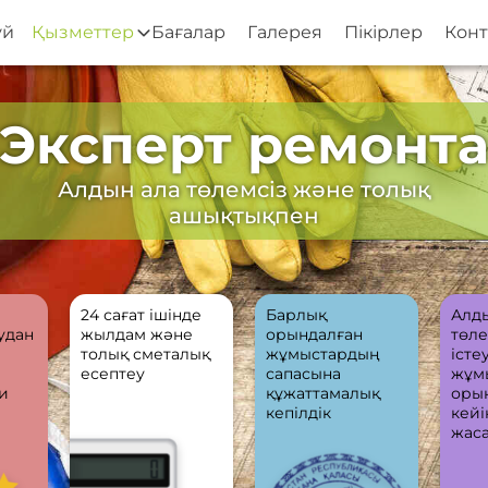
үй
Қызметтер
Бағалар
Галерея
Пікірлер
Конт
Эксперт ремонт
Алдын ала төлемсіз және толық
ашықтықпен
24 сағат ішінде
Барлық
Алд
удан
жылдам және
орындалған
төле
толық сметалық
жұмыстардың
істеу
есептеу
сапасына
жұм
би
құжаттамалық
оры
кепілдік
кейі
жас