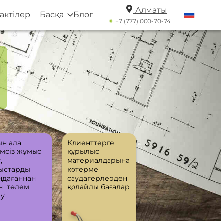
Алматы
актілер
Басқа
Блог
+7 (777) 000-70-74
а
ын ала
Клиенттерге
мсіз жұмыс
құрылыс
,
материалдарына
ыстарды
көтерме
ндағаннан
саудагерлерден
н төлем
қолайлы бағалар
ау