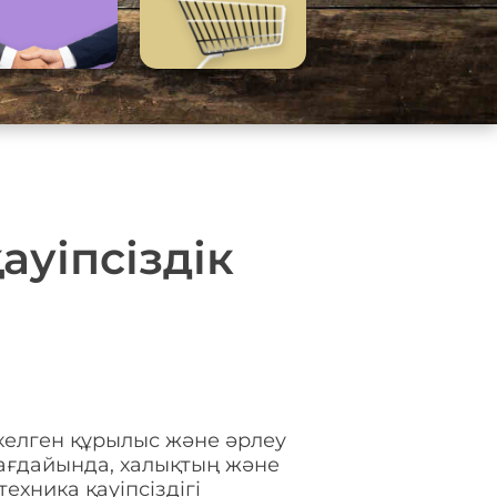
ауіпсіздік
 келген құрылыс және әрлеу
жағдайында, халықтың және
хника қауіпсіздігі