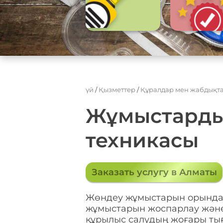
үй
/
Қызметтер
/
Құралдар мен жабдықт
Жұмыстарды 
техникасы
Заказать услугу в Алматы
Жөндеу жұмыстарын орындау к
жұмыстарын жоспарлау және 
құрылыс салудың жоғары тығы