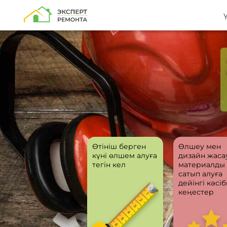
Өтініш берген
Өлшеу мен
күні өлшем алуға
дизайн жаса
тегін кел
материалды
сатып алуға
дейінгі кәсі
кеңестер