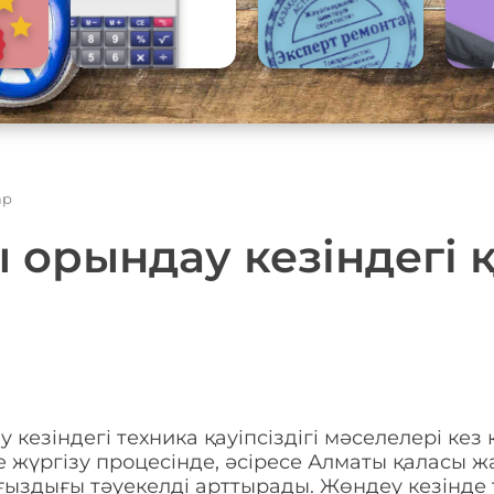
ар
орындау кезіндегі қ
езiндегi техника қауiпсiздiгi мәселелерi кез
жүргiзу процесiнде, әсiресе Алматы қаласы 
здығы тәуекелдi арттырады. Жөндеу кезінде те