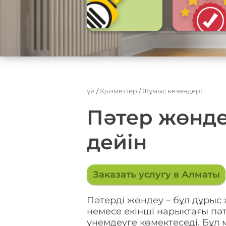
үй
/
Қызметтер
/
Жұмыс кезеңдері
Пәтер жөнде
дейін
Заказать услугу в Алматы
Пәтерді жөндеу – бұл дұрыс
немесе екінші нарықтағы пә
үнемдеуге көмектеседі. Бұл