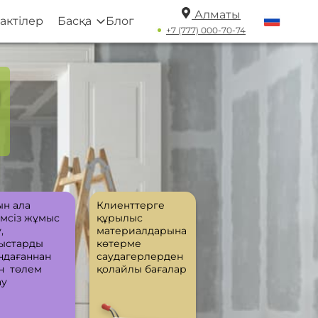
Алматы
актілер
Басқа
Блог
+7 (777) 000-70-74
а
ын ала
Клиенттерге
мсіз жұмыс
құрылыс
,
материалдарына
ыстарды
көтерме
ндағаннан
саудагерлерден
н төлем
қолайлы бағалар
ау