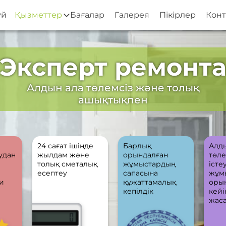
үй
Қызметтер
Бағалар
Галерея
Пікірлер
Конт
Эксперт ремонт
Алдын ала төлемсіз және толық
ашықтықпен
24 сағат ішінде
Барлық
Алд
удан
жылдам және
орындалған
төле
толық сметалық
жұмыстардың
істеу
есептеу
сапасына
жұм
би
құжаттамалық
оры
кепілдік
кейі
жас