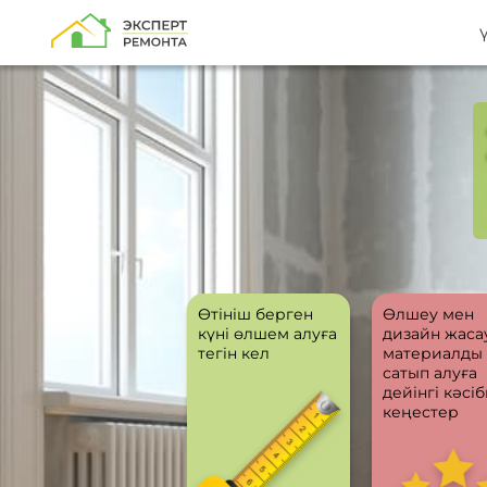
Өтініш берген
Өлшеу мен
күні өлшем алуға
дизайн жаса
тегін кел
материалды
сатып алуға
дейінгі кәсі
кеңестер