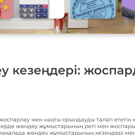
у кезеңдері: жоспар
 жоспарлау мен нақты орындауды талап ететін 
терде жөндеу жұмыстарының реті мен жоспары
 мақалада жөндеу жұмыстарының кезеңдері мен 