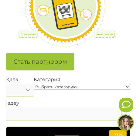
Стать партнером
Қала
Категория
Іздеу
-0%