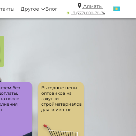
Алматы
такты
Другое
Блог
+7 (777) 000-70-74
а
ю
таем без
Выгодные цены
доплаты,
оптовиков на
та после
закупки
олнения
стройматериалов
от
для клиентов