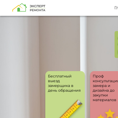
Г
Бесплатный
Проф
выезд
консультаци
замерщика в
замера и
день обращения
дизайна до
закупки
материалов