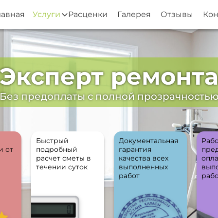
лавная
Услуги
Расценки
Галерея
Отзывы
Кон
Эксперт ремонт
Без предоплаты с полной прозрачность
Быстрый
Документальная
Рабо
и от
подробный
гарантия
пре
расчет сметы в
качества всех
опла
течении суток
выполненных
вып
работ
раб